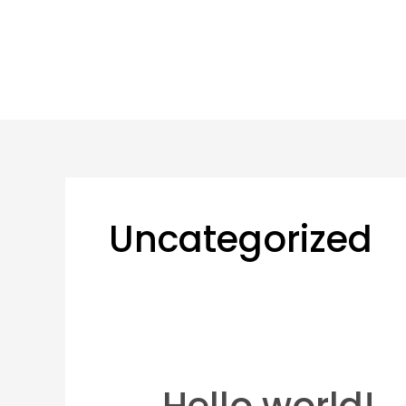
Skip
to
content
Uncategorized